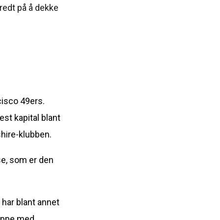
redt på å dekke
cisco 49ers.
st kapital blant
shire-klubben.
se, som er den
 har blant annet
ruppe med