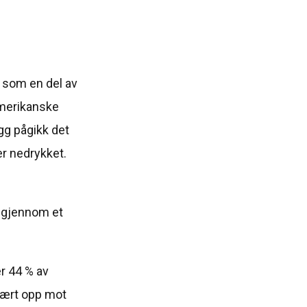
 som en del av
amerikanske
egg pågikk det
r nedrykket.
n gjennom et
r 44 % av
vært opp mot