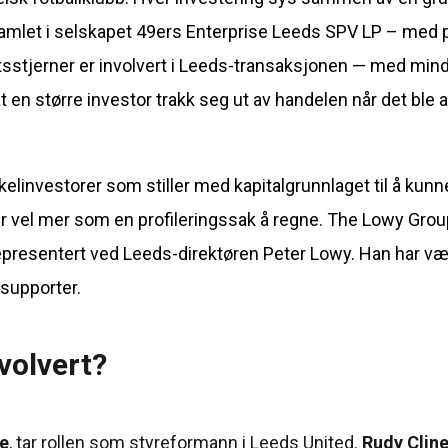
 samlet i selskapet 49ers Enterprise Leeds SPV LP – med 
sstjerner er involvert i Leeds-transaksjonen — med mind
at en større investor trakk seg ut av handelen når det ble 
elinvestorer som stiller med kapitalgrunnlaget til å kun
r vel mer som en profileringssak å regne. The Lowy Grou
presentert ved Leeds-direktøren Peter Lowy. Han har vært
-supporter.
volvert?
e
, tar rollen som styreformann i Leeds United.
Rudy Clin