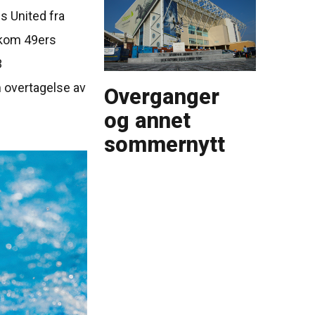
s United fra
8 kom 49ers
3
m overtagelse av
Overganger
og annet
sommernytt