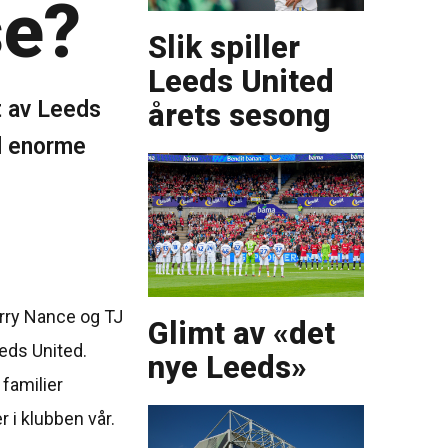
se?
Slik spiller
Leeds United
t av Leeds
årets sesong
ed enorme
rry Nance og TJ
Glimt av «det
eeds United.
nye Leeds»
familier
r i klubben vår.