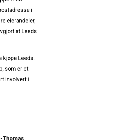
postadresse i
re eierandeler,
avgjort at Leeds
ne kjøpe Leeds.
p, som er et
 involvert i
e-Thomas
,