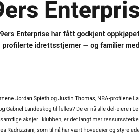
9ers Enterpri
49ers Enterprise har fått godkjent oppkjøpe
 profilerte idrettsstjerner — og familier m
ernene Jordan Spieth og Justin Thomas, NBA-profilene La
abriel Landeskog til felles? De er nå alle del-eiere i L
amtlige aksjer i klubben, er det langt mer ressurssterke 
drea Radrizziani, som til nå har vært hovedeier og styrelede