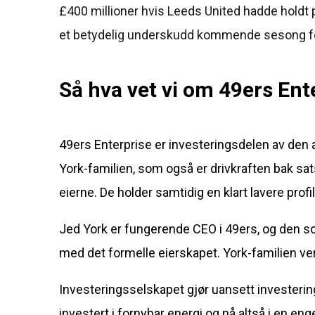
£400 millioner hvis Leeds United hadde holdt
et betydelig underskudd kommende sesong for 
Så hva vet vi om 49ers Ent
49ers Enterprise er investeringsdelen av den 
York-familien, som også er drivkraften bak sat
eierne. De holder samtidig en klart lavere profi
Jed York er fungerende CEO i 49ers, og den s
med det formelle eierskapet. York-familien verd
Investeringsselskapet gjør uansett investerin
investert i fornybar energi og nå altså i en 