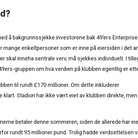
id?
med å bakgrunnssjekke investorene bak 49’ers Enterprise
t er mange enkeltpersoner som er inne på eiersiden i det 
er skal inneha sentrale verv, må sjekkes individuelt. I till
49ers-gruppen om hva verdien på klubben egentlig er ette
ben til rundt £170 millioner. Om dette inkluderer
 klart. Stadion har ikke vært eiet av klubben direkte, me
anerne betaler denne sommeren, siden de allerede har eie
for rundt 95 millioner pund. Trolig hadde verdsettelsen 