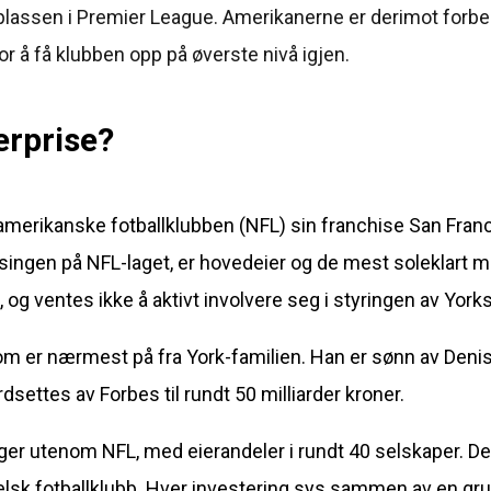
 plassen i Premier League. Amerikanerne er derimot forbe
å få klubben opp på øverste nivå igjen.
erprise?
amerikanske fotballklubben (NFL) sin franchise San Fran
singen på NFL-laget, er hovedeier og de mest soleklart me
l, og ventes ikke å aktivt involvere seg i styringen av York
om er nærmest på fra York-familien. Han er sønn av Deni
settes av Forbes til rundt 50 milliarder kroner.
ger utenom NFL, med eierandeler i rundt 40 selskaper. De
engelsk fotballklubb. Hver investering sys sammen av en g