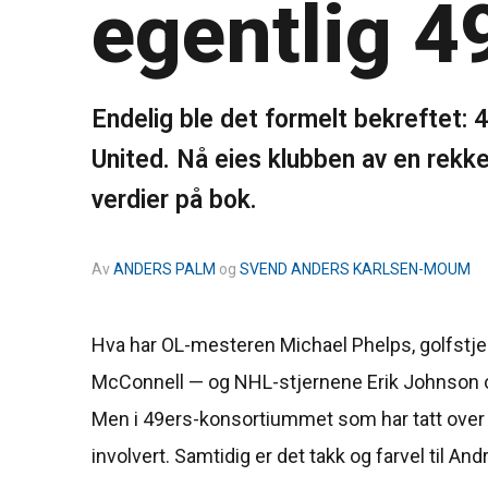
egentlig 4
Endelig ble det formelt bekreftet: 
United. Nå eies klubben av en rekke
verdier på bok.
Av
ANDERS PALM
og
SVEND ANDERS KARLSEN-MOUM
Hva har OL-mesteren Michael Phelps, golfstj
McConnell — og NHL-stjernene Erik Johnson og G
Men i 49ers-konsortiummet som har tatt over s
involvert. Samtidig er det takk og farvel til An